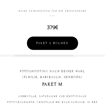
KEINE EXTRAKOSTEN FÜR DIE PRIVATSPHÄRE
***
379€
PAKET S BUCHEN
FOTOSHOOTING NACH DEINER WAHL
(FAMILIE, BABYBAUCH, NEWBORN)
PAKET M
LIEBEVOLLE, NATÜRLICHE UND EMOTIONALE
FOTOGESCHICHTE, GEMÜTLICH BEI EUCH ZUHAUSE, IN DER